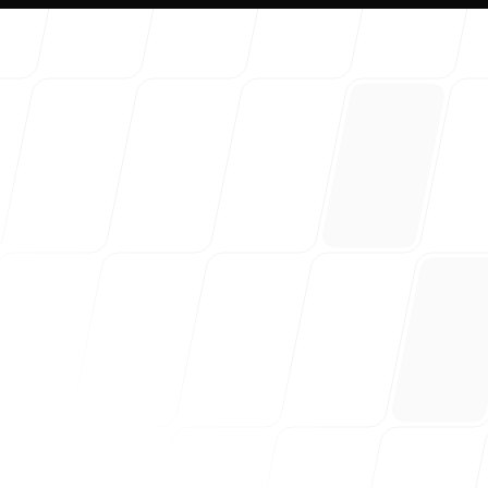
About 
Our Blo