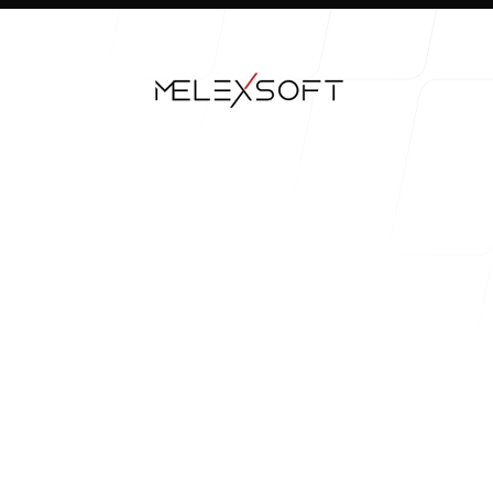
Our Work
Our Process